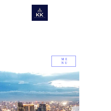
KK Asset Management Asia co.,Ltd. Cambodia
​未来の資産を世界から〜世界の不動産情報ポータルサイト〜
Global Real Estate Information Collection
​Real estate research company in emerging and
developing countries
KK Asset Management Asia co.,Ltd.
Cambodia
ME
NU