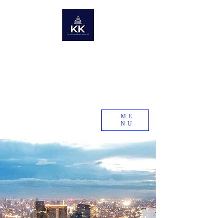
KK Asset Management Asia co.,Ltd. Cambodia
​未来の資産を世界から〜世界の不動産情報ポータルサイト〜
Global Real Estate Information Collection
​Real estate research company in emerging and
developing countries
KK Asset Management Asia co.,Ltd.
Cambodia
ME
NU