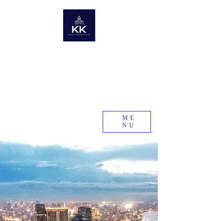
KK Asset Management Asia co.,Ltd. Cambodia
​未来の資産を世界から〜世界の不動産情報ポータルサイト〜
Global Real Estate Information Collection
​Real estate research company in emerging and
developing countries
KK Asset Management Asia co.,Ltd.
Cambodia
ME
NU