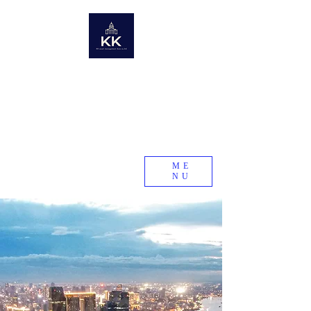
KK Asset Management Asia co.,Ltd. Cambodia
​未来の資産を世界から〜世界の不動産情報ポータルサイト〜
Global Real Estate Information Collection
​Real estate research company in emerging and
developing countries
KK Asset Management Asia co.,Ltd.
Cambodia
ME
NU