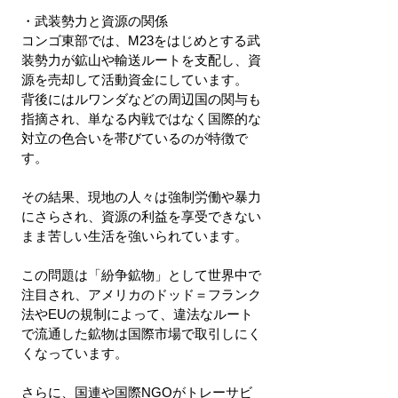
・武装勢力と資源の関係
コンゴ東部では、M23をはじめとする武
装勢力が鉱山や輸送ルートを支配し、資
源を売却して活動資金にしています。
背後にはルワンダなどの周辺国の関与も
指摘され、単なる内戦ではなく国際的な
対立の色合いを帯びているのが特徴で
す。
その結果、現地の人々は強制労働や暴力
にさらされ、資源の利益を享受できない
まま苦しい生活を強いられています。
この問題は「紛争鉱物」として世界中で
注目され、アメリカのドッド＝フランク
法やEUの規制によって、違法なルート
で流通した鉱物は国際市場で取引しにく
くなっています。
さらに、国連や国際NGOがトレーサビ