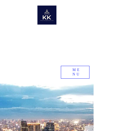
KK Asset Management Asia co.,Ltd. Cambodia
​未来の資産を世界から〜世界の不動産情報ポータルサイト〜
Global Real Estate Information Collection
​Real estate research company in emerging and
developing countries
KK Asset Management Asia co.,Ltd.
Cambodia
ME
NU