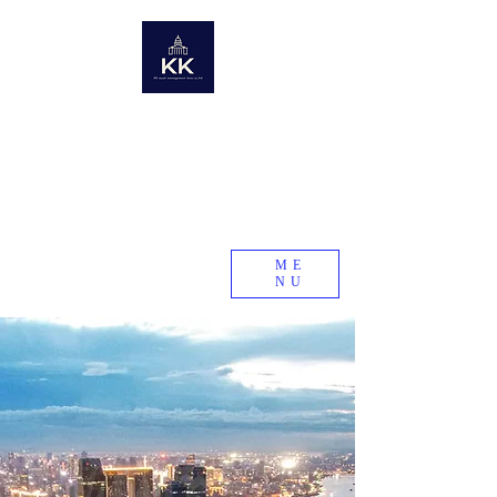
KK Asset Management Asia co.,Ltd. Cambodia
​未来の資産を世界から〜世界の不動産情報ポータルサイト〜
Global Real Estate Information Collection
​Real estate research company in emerging and
developing countries
KK Asset Management Asia co.,Ltd.
Cambodia
ME
NU