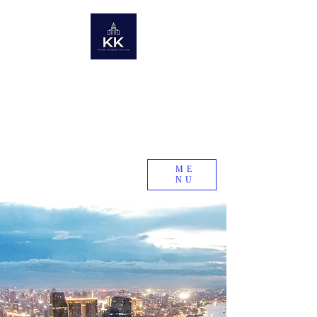
KK Asset Management Asia co.,Ltd. Cambodia
​未来の資産を世界から〜世界の不動産情報ポータルサイト〜
Global Real Estate Information Collection
​Real estate research company in emerging and
developing countries
KK Asset Management Asia co.,Ltd.
Cambodia
ME
NU