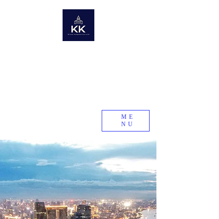
KK Asset Management Asia co.,Ltd. Cambodia
​未来の資産を世界から〜世界の不動産情報ポータルサイト〜
Global Real Estate Information Collection
​Real estate research company in emerging and
developing countries
KK Asset Management Asia co.,Ltd.
Cambodia
ME
NU