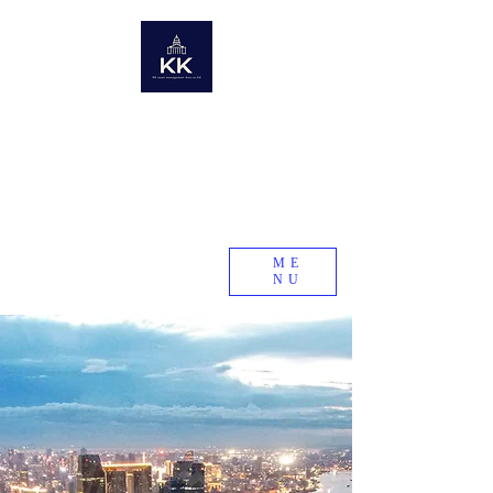
KK Asset Management Asia co.,Ltd. Cambodia
​未来の資産を世界から〜世界の不動産情報ポータルサイト〜
Global Real Estate Information Collection
​Real estate research company in emerging and
developing countries
KK Asset Management Asia co.,Ltd.
Cambodia
ME
NU