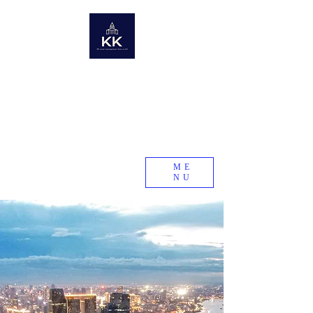
KK Asset Management Asia co.,Ltd. Cambodia
​未来の資産を世界から〜世界の不動産情報ポータルサイト〜
Global Real Estate Information Collection
​Real estate research company in emerging and
developing countries
KK Asset Management Asia co.,Ltd.
Cambodia
ME
NU